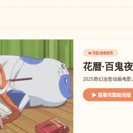
🎋 花园·独家剧场
花暦·百鬼
2025奇幻治愈动画电
▶ 观看完整剧场版