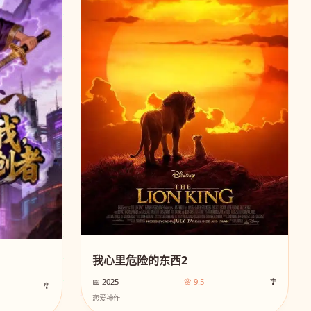
我心里危险的东西2
📅 2025
🌸 9.5
🎐
🎐
恋爱神作