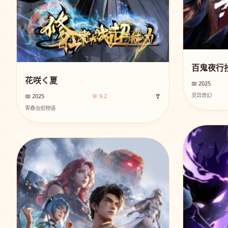
百鬼夜行抄
花咲く夏
📅 2025
灵异奇幻
📅 2025
🌸 9.2
🎐
青春治愈物语