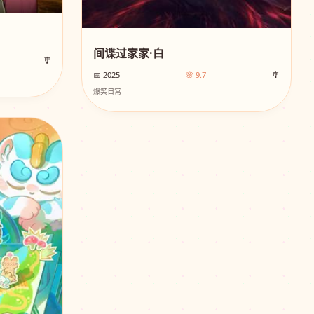
间谍过家家·白
🎐
📅 2025
🌸 9.7
🎐
爆笑日常