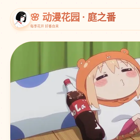
🌸 动漫花园 · 庭之番
每季花开 好番自来