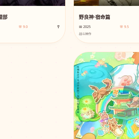
理部
野良神·宿命篇
🌸 9.0
🎐
📅 2025
🌸 9.5
战斗神作