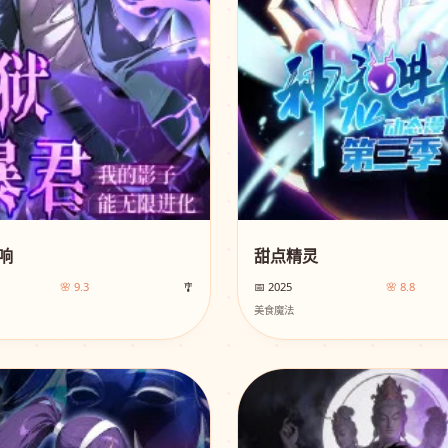
响
甜点精灵
🌸 9.3
🎐
📅 2025
🌸 8.8
美食魔法