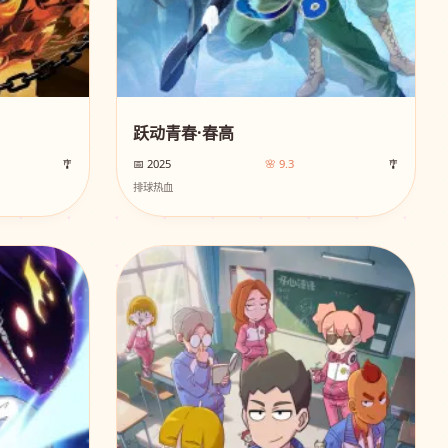
跃动青春·春高
🎐
📅 2025
🌸 9.3
🎐
排球热血