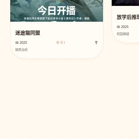
放学后推
📅 2025
迷途猫同盟
校园悬疑
📅 2025
🌸 9.1
🎐
搞笑治愈