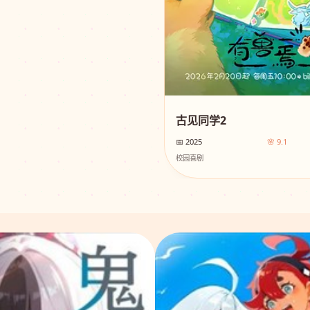
古见同学2
📅 2025
🌸 9.1
校园喜剧