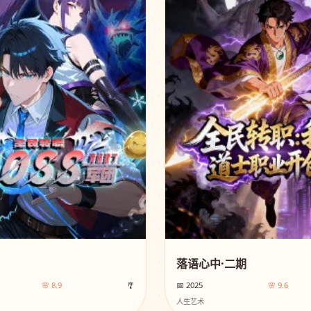
落语心中·二期
🌸 8.9
🎐
📅 2025
🌸 9.6
人生艺术