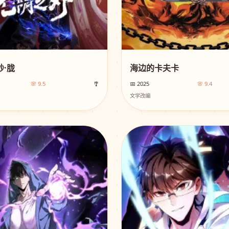
·胧
海边的卡夫卡
🌸 9.5
🎐
📅 2025
🌸 9.4
文学改编