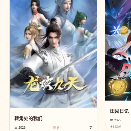
田园日记
转角处的我们
📅 2025
乡村治愈
📅 2025
🌸 9.4
🎐