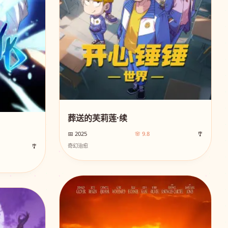
葬送的芙莉莲·续
📅 2025
🌸 9.8
🎐
🎐
奇幻治愈