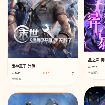
星之声·再
鬼神童子·外传
📅 2025
科幻催泪
📅 2025
🌸 9.0
🎐
冒险奇幻