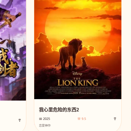
我心里危险的东西2
📅 2025
🌸 9.5
🎐
🎐
恋爱神作