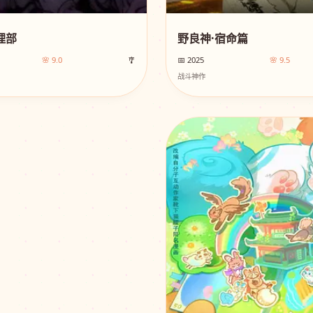
理部
野良神·宿命篇
🌸 9.0
🎐
📅 2025
🌸 9.5
战斗神作