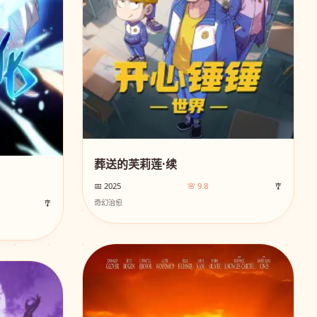
葬送的芙莉莲·续
📅 2025
🌸 9.8
🎐
🎐
奇幻治愈