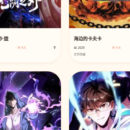
·胧
海边的卡夫卡
🌸 9.5
🎐
📅 2025
🌸 9.4
文学改编