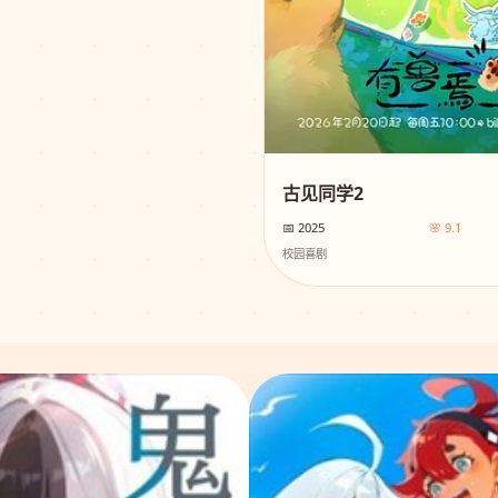
古见同学2
📅 2025
🌸 9.1
校园喜剧