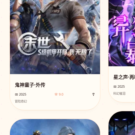
星之声·再
鬼神童子·外传
📅 2025
科幻催泪
📅 2025
🌸 9.0
🎐
冒险奇幻