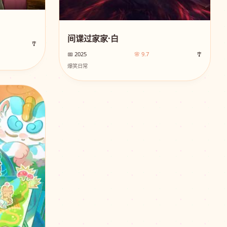
间谍过家家·白
🎐
📅 2025
🌸 9.7
🎐
爆笑日常