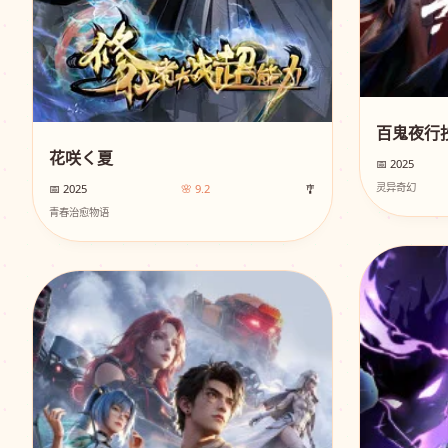
百鬼夜行抄
花咲く夏
📅 2025
灵异奇幻
📅 2025
🌸 9.2
🎐
青春治愈物语