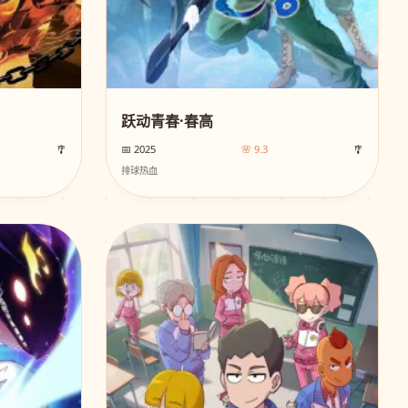
跃动青春·春高
🎐
📅 2025
🌸 9.3
🎐
排球热血