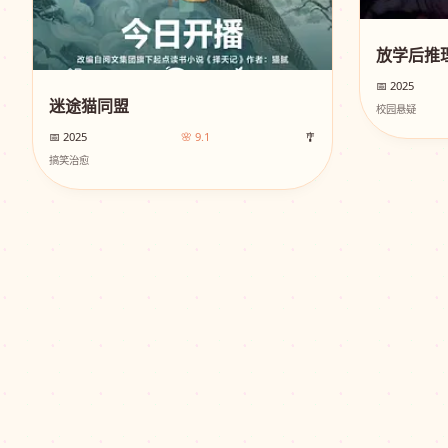
放学后推
📅 2025
迷途猫同盟
校园悬疑
📅 2025
🌸 9.1
🎐
搞笑治愈