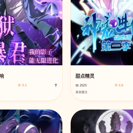
响
甜点精灵
🌸 9.3
🎐
📅 2025
🌸 8.8
美食魔法