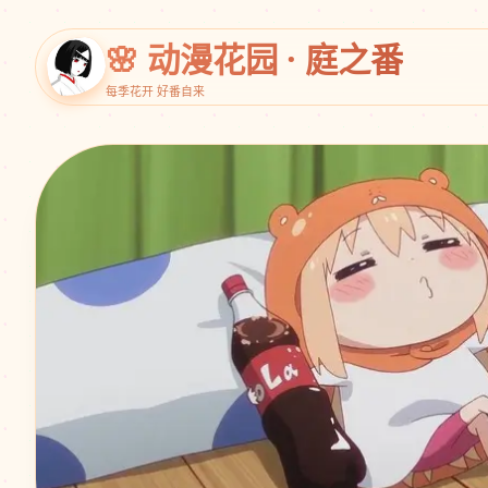
🌸 动漫花园 · 庭之番
每季花开 好番自来