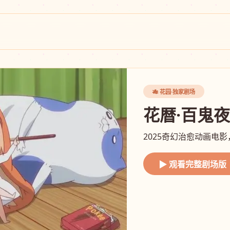
🎋 花园·独家剧场
花暦·百鬼
2025奇幻治愈动画电
▶ 观看完整剧场版