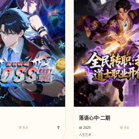
落语心中·二期
🌸 8.9
🎐
📅 2025
🌸 9.6
人生艺术