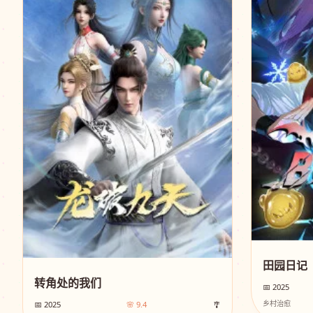
田园日记
转角处的我们
📅 2025
乡村治愈
📅 2025
🌸 9.4
🎐